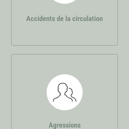
pour votre préjudice subi et celui de vos
proches.
Accidents de la circulation
Agressions
Victime de violences dans le cadre d’infractions
pénales, vous pouvez faire valoir vos droits
devant les juridictions pénales et les
Commissions d’indemnisations.
Agressions