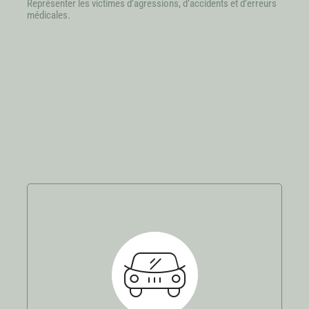
Représenter les victimes d’agressions, d’accidents et d’erreurs
médicales.
Accidents de la circulation
Que vous soyez conducteur, passager, piéton,
cycliste… Vous avez le droit d’être indemnisé