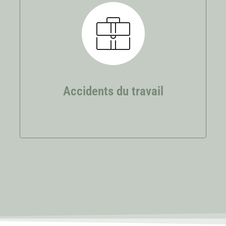
Accidents du travail
Reconnaissance d’un accident du travail ou
d’une maladie professionnelle, soyez
accompagné par un avocat pour obtenir la
reconnaissance de vos droits.
Accidents du travail