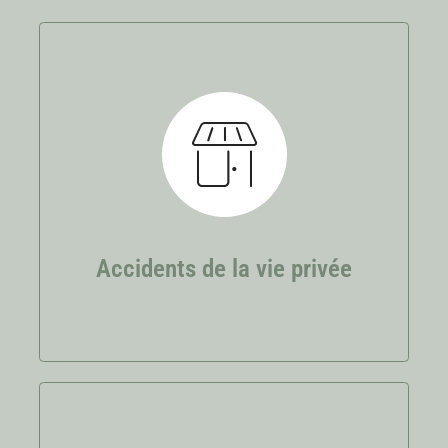
Accidents de la vie privée
Chute, accident de bricolage, de sport ou de
loisirs, les accidents de la vie privée sont
nombreux. Vous pouvez être indemnisés des
préjudices subis.
Accidents de la vie privée