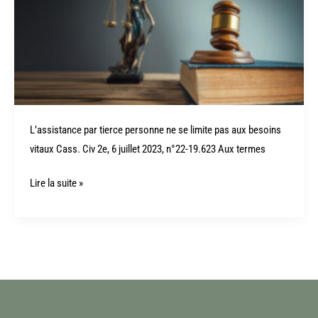
ne
se
limite
pas
aux
besoins
vitaux,
L’assistance par tierce personne ne se limite pas aux besoins
Cass.
vitaux Cass. Civ 2e, 6 juillet 2023, n°22-19.623 Aux termes
Civ
2e,
Lire la suite »
6
juillet
2023