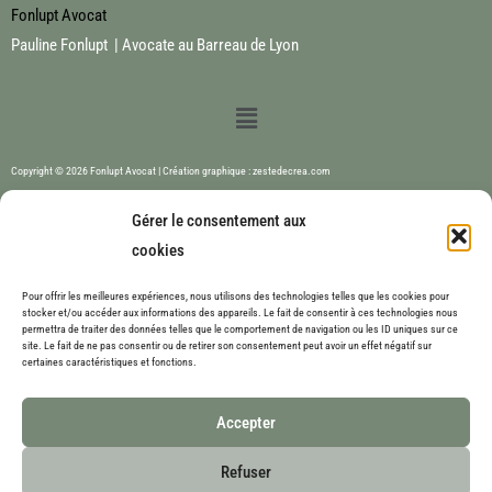
Fonlupt Avocat
Pauline Fonlupt | Avocate au Barreau de Lyon
Menu
Copyright © 2026 Fonlupt Avocat | Création graphique : zestedecrea.com
Gérer le consentement aux
cookies
Pour offrir les meilleures expériences, nous utilisons des technologies telles que les cookies pour
stocker et/ou accéder aux informations des appareils. Le fait de consentir à ces technologies nous
permettra de traiter des données telles que le comportement de navigation ou les ID uniques sur ce
site. Le fait de ne pas consentir ou de retirer son consentement peut avoir un effet négatif sur
certaines caractéristiques et fonctions.
Accepter
Refuser