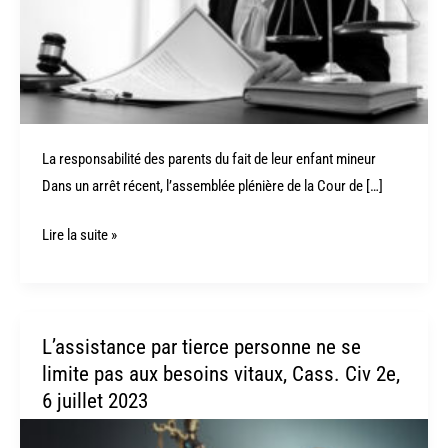
parents
du
fait
de
leur
enfant
La responsabilité des parents du fait de leur enfant mineur
mineur
Dans un arrêt récent, l’assemblée plénière de la Cour de […]
Lire la suite »
L’assistance par tierce personne ne se
L’assistance
limite pas aux besoins vitaux, Cass. Civ 2e,
par
6 juillet 2023
tierce
personne