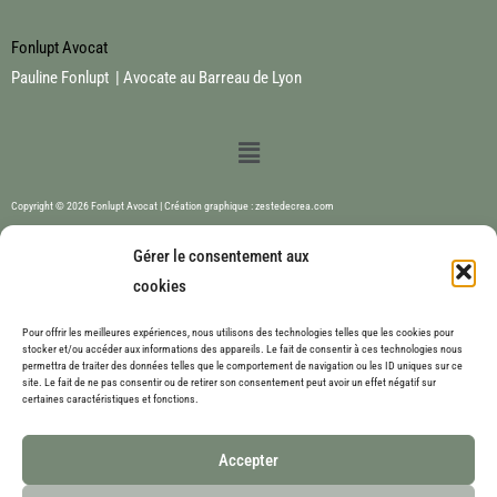
Fonlupt Avocat
Pauline Fonlupt | Avocate au Barreau de Lyon
Menu
Copyright © 2026 Fonlupt Avocat | Création graphique : zestedecrea.com
Gérer le consentement aux
cookies
Pour offrir les meilleures expériences, nous utilisons des technologies telles que les cookies pour
stocker et/ou accéder aux informations des appareils. Le fait de consentir à ces technologies nous
permettra de traiter des données telles que le comportement de navigation ou les ID uniques sur ce
site. Le fait de ne pas consentir ou de retirer son consentement peut avoir un effet négatif sur
certaines caractéristiques et fonctions.
Accepter